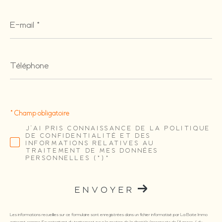
E-
mail
*
Téléphone
* Champ obligatoire
J'AI PRIS CONNAISSANCE DE LA POLITIQUE
DE CONFIDENTIALITÉ ET DES
INFORMATIONS RELATIVES AU
TRAITEMENT DE MES DONNÉES
PERSONNELLES (*)*
ENVOYER
Les informations recueillies sur ce formulaire sont enregistrées dans un fichier informatisé par La Boite Immo