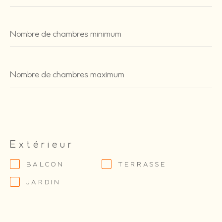
Nombre
de
chambres
minimum
Nombre
de
chambres
maximum
Extérieur
BALCON
TERRASSE
JARDIN