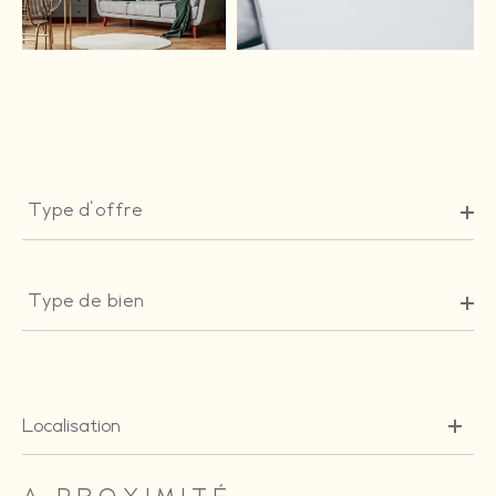
Type
d'offre
Type d'offre
Type
de
Type de bien
bien