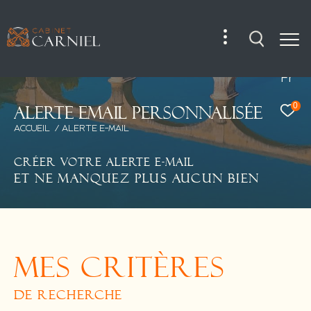
Fr
0
A
l
e
r
t
e
e
m
a
i
l
p
e
r
s
o
n
n
a
l
i
s
é
e
ACCUEIL
ALERTE E-MAIL
CRÉER VOTRE ALERTE E-MAIL
ET NE MANQUEZ PLUS AUCUN BIEN
MES CRITÈRES
DE RECHERCHE