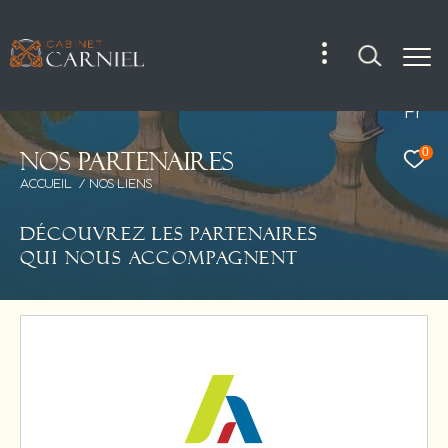
Fr
0
N
o
s
p
a
r
t
e
n
a
i
r
e
s
ACCUEIL
NOS LIENS
DÉCOUVREZ LES PARTENAIRES
QUI NOUS ACCOMPAGNENT