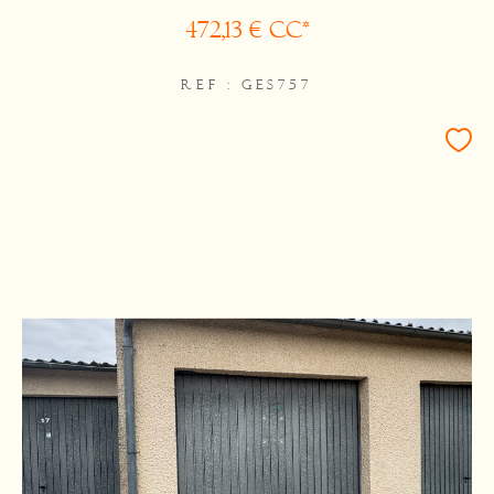
472,13 €
CC*
REF : GES757