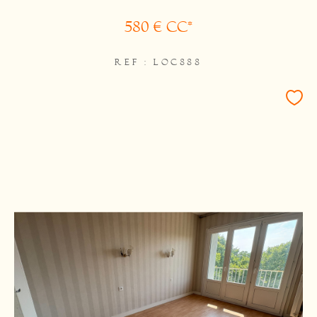
580 €
CC*
REF : LOC888