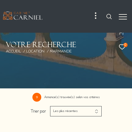
Fr
V
o
t
r
e
r
e
c
h
e
r
c
h
e
0
ACCUEIL
LOCATION
MARMANDE
Annonce(s) trouvée(s) selon vos critères
9
Trier par
Les plus récentes