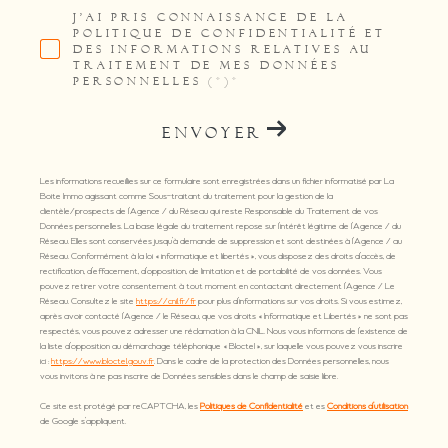
J'AI PRIS CONNAISSANCE DE LA
POLITIQUE DE CONFIDENTIALITÉ ET
DES INFORMATIONS RELATIVES AU
TRAITEMENT DE MES DONNÉES
PERSONNELLES (*)*
ENVOYER
Les informations recueillies sur ce formulaire sont enregistrées dans un fichier informatisé par La
Boite Immo agissant comme Sous-traitant du traitement pour la gestion de la
clientèle/prospects de l'Agence / du Réseau qui reste Responsable du Traitement de vos
Données personnelles. La base légale du traitement repose sur l'intérêt légitime de l'Agence / du
Réseau. Elles sont conservées jusqu'à demande de suppression et sont destinées à l'Agence / au
Réseau. Conformément à la loi « informatique et libertés », vous disposez des droits d’accès, de
rectification, d’effacement, d’opposition, de limitation et de portabilité de vos données. Vous
pouvez retirer votre consentement à tout moment en contactant directement l’Agence / Le
Réseau. Consultez le site
https://cnil.fr/fr
pour plus d’informations sur vos droits. Si vous estimez,
après avoir contacté l'Agence / le Réseau, que vos droits « Informatique et Libertés » ne sont pas
respectés, vous pouvez adresser une réclamation à la CNIL. Nous vous informons de l’existence de
la liste d'opposition au démarchage téléphonique « Bloctel », sur laquelle vous pouvez vous inscrire
ici :
https://www.bloctel.gouv.fr
. Dans le cadre de la protection des Données personnelles, nous
vous invitons à ne pas inscrire de Données sensibles dans le champ de saisie libre.
Ce site est protégé par reCAPTCHA, les
Politiques de Confidentialité
et es
Conditions d'utilisation
de Google s'appliquent.