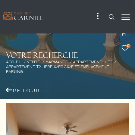
Fr
0
V
o
t
r
e
r
e
c
h
e
r
c
h
e
ACCUEIL
VENTE
MARMANDE
APPARTEMENT
T2
APPARTEMENT T2 LIBRE AVEC CAVE ET EMPLACEMENT
PARKING
RETOUR