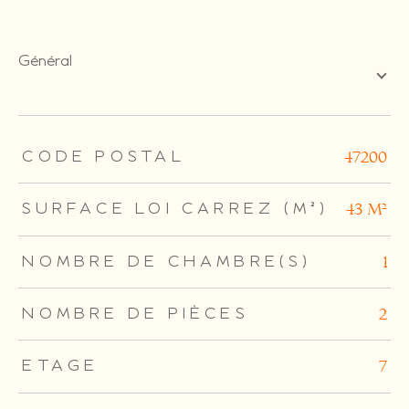
général
TRAD_ZEPHYR_Caracteristique
TRAD_ZEPHYR_Valeurs
CODE POSTAL
47200
SURFACE LOI CARREZ (M²)
43 m²
NOMBRE DE CHAMBRE(S)
1
NOMBRE DE PIÈCES
2
ETAGE
7