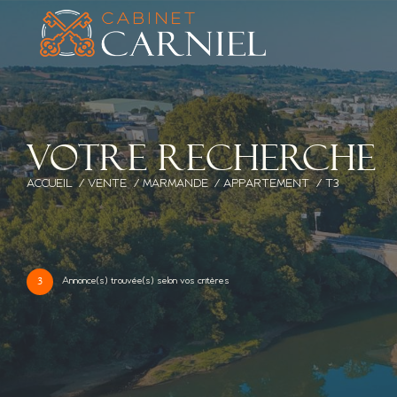
V
o
t
r
e
r
e
c
h
e
r
c
h
e
ACCUEIL
VENTE
MARMANDE
APPARTEMENT
T3
Annonce(s) trouvée(s) selon vos critères
3