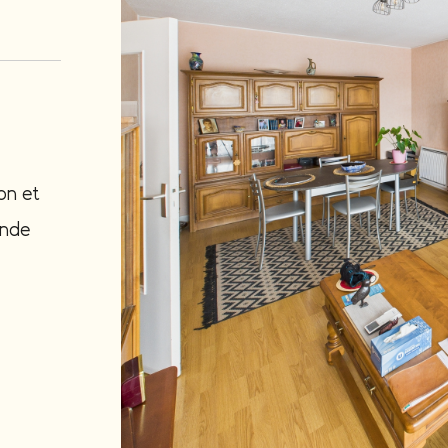
on et
ande