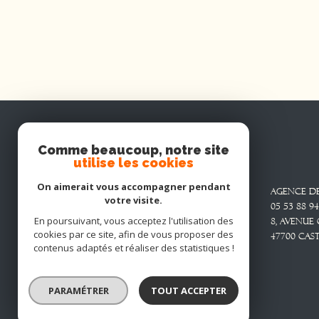
Comme beaucoup, notre site
utilise les cookies
Cabinet CARNIEL
On aimerait vous accompagner pendant
Agence De Marmande
Agence D
votre visite.
05 53 64 23 23
05 53 88 94
En poursuivant, vous acceptez l'utilisation des
30 Boulevard Raymond
8, Avenue
cookies par ce site, afin de vous proposer des
Fourcade
47700
CAS
contenus adaptés et réaliser des statistiques !
47200
Marmande
contact@cabinet-carniel.immo
PARAMÉTRER
TOUT ACCEPTER