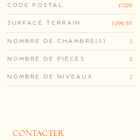
TRAD_ZEPHYR_Caracteristique
TRAD_ZEPHYR_Valeurs
CODE POSTAL
47200
SURFACE TERRAIN
1 096 m²
NOMBRE DE CHAMBRE(S)
5
NOMBRE DE PIÈCES
8
NOMBRE DE NIVEAUX
2
CONTACTER