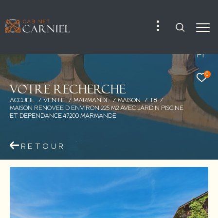
Fr
0
V
o
t
r
e
r
e
c
h
e
r
c
h
e
ACCUEIL
VENTE
MARMANDE
MAISON
T8
MAISON RENOVEE D ENVIRON 225 M2 AVEC JARDIN PISCINE
ET DEPENDANCE 47200 MARMANDE
RETOUR