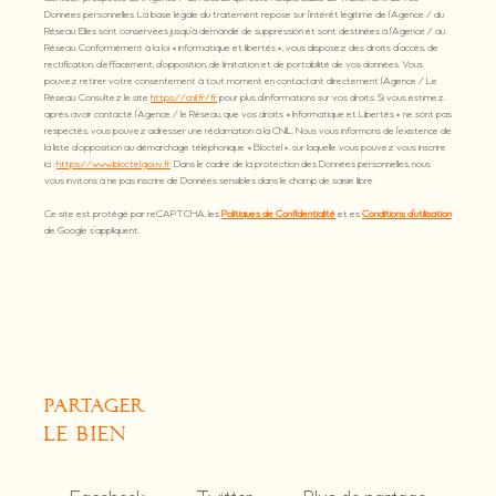
Données personnelles. La base légale du traitement repose sur l'intérêt légitime de l'Agence / du
Réseau. Elles sont conservées jusqu'à demande de suppression et sont destinées à l'Agence / au
Réseau. Conformément à la loi « informatique et libertés », vous disposez des droits d’accès, de
rectification, d’effacement, d’opposition, de limitation et de portabilité de vos données. Vous
pouvez retirer votre consentement à tout moment en contactant directement l’Agence / Le
Réseau. Consultez le site
https://cnil.fr/fr
pour plus d’informations sur vos droits. Si vous estimez,
après avoir contacté l'Agence / le Réseau, que vos droits « Informatique et Libertés » ne sont pas
respectés, vous pouvez adresser une réclamation à la CNIL. Nous vous informons de l’existence de
la liste d'opposition au démarchage téléphonique « Bloctel », sur laquelle vous pouvez vous inscrire
ici :
https://www.bloctel.gouv.fr
. Dans le cadre de la protection des Données personnelles, nous
vous invitons à ne pas inscrire de Données sensibles dans le champ de saisie libre.
Ce site est protégé par reCAPTCHA, les
Politiques de Confidentialité
et es
Conditions d'utilisation
de Google s'appliquent.
partager
le bien