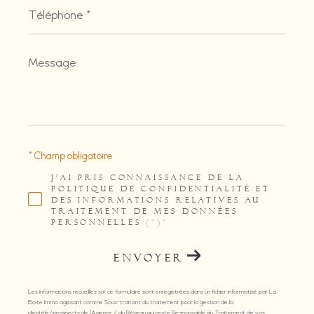
Téléphone
*
Message
*
* Champ obligatoire
J'AI PRIS CONNAISSANCE DE LA
POLITIQUE DE CONFIDENTIALITÉ ET
DES INFORMATIONS RELATIVES AU
TRAITEMENT DE MES DONNÉES
PERSONNELLES (*)*
ENVOYER
Les informations recueillies sur ce formulaire sont enregistrées dans un fichier informatisé par La
Boite Immo agissant comme Sous-traitant du traitement pour la gestion de la
clientèle/prospects de l'Agence / du Réseau qui reste Responsable du Traitement de vos