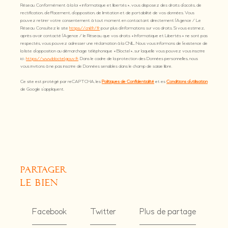
Réseau. Conformément à la loi « informatique et libertés », vous disposez des droits d’accès, de
rectification, d’effacement, d’opposition, de limitation et de portabilité de vos données. Vous
pouvez retirer votre consentement à tout moment en contactant directement l’Agence / Le
Réseau. Consultez le site
https://cnil.fr/fr
pour plus d’informations sur vos droits. Si vous estimez,
après avoir contacté l'Agence / le Réseau, que vos droits « Informatique et Libertés » ne sont pas
respectés, vous pouvez adresser une réclamation à la CNIL. Nous vous informons de l’existence de
la liste d'opposition au démarchage téléphonique « Bloctel », sur laquelle vous pouvez vous inscrire
ici :
https://www.bloctel.gouv.fr
. Dans le cadre de la protection des Données personnelles, nous
vous invitons à ne pas inscrire de Données sensibles dans le champ de saisie libre.
Ce site est protégé par reCAPTCHA, les
Politiques de Confidentialité
et es
Conditions d'utilisation
de Google s'appliquent.
partager
le bien
Facebook
Twitter
Plus de partage