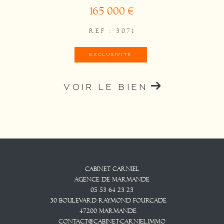
165 000 €
REF : 3071
EXCLUSIVITÉ
VOIR LE BIEN
Cabinet CARNIEL
Agence De Marmande
05 53 64 23 23
30 Boulevard Raymond Fourcade
47200
Marmande
contact@cabinet-carniel.immo