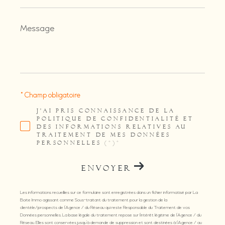
Message
*
* Champ obligatoire
J'AI PRIS CONNAISSANCE DE LA
POLITIQUE DE CONFIDENTIALITÉ ET
DES INFORMATIONS RELATIVES AU
TRAITEMENT DE MES DONNÉES
PERSONNELLES (*)*
ENVOYER
Les informations recueillies sur ce formulaire sont enregistrées dans un fichier informatisé par La
Boite Immo agissant comme Sous-traitant du traitement pour la gestion de la
clientèle/prospects de l'Agence / du Réseau qui reste Responsable du Traitement de vos
Données personnelles. La base légale du traitement repose sur l'intérêt légitime de l'Agence / du
Réseau. Elles sont conservées jusqu'à demande de suppression et sont destinées à l'Agence / au