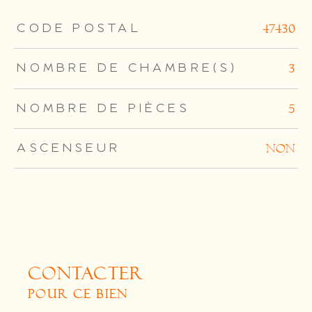
TRAD_ZEPHYR_Caracteristique
TRAD_ZEPHYR_Valeurs
CODE POSTAL
47430
NOMBRE DE CHAMBRE(S)
3
NOMBRE DE PIÈCES
5
ASCENSEUR
NON
CONTACTER
POUR CE BIEN