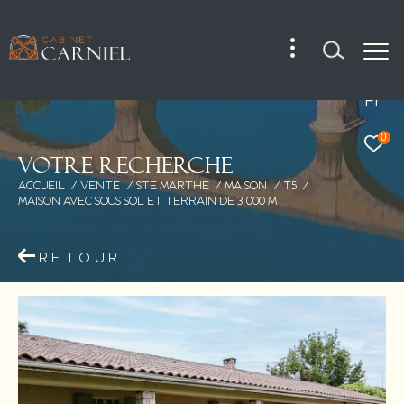
Fr
0
V
o
t
r
e
r
e
c
h
e
r
c
h
e
ACCUEIL
VENTE
STE MARTHE
MAISON
T5
MAISON AVEC SOUS SOL ET TERRAIN DE 3 000 M
RETOUR