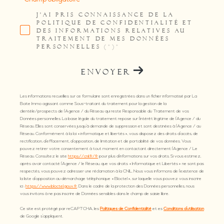
J'AI PRIS CONNAISSANCE DE LA
POLITIQUE DE CONFIDENTIALITÉ ET
DES INFORMATIONS RELATIVES AU
TRAITEMENT DE MES DONNÉES
PERSONNELLES (*)*
ENVOYER
Les informations recueillies sur ce formulaire sont enregistrées dans un fichier informatisé par La
Boite Immo agissant comme Sous-traitant du traitement pour la gestion de la
clientèle/prospects de l'Agence / du Réseau qui reste Responsable du Traitement de vos
Données personnelles. La base légale du traitement repose sur l'intérêt légitime de l'Agence / du
Réseau. Elles sont conservées jusqu'à demande de suppression et sont destinées à l'Agence / au
Réseau. Conformément à la loi « informatique et libertés », vous disposez des droits d’accès, de
rectification, d’effacement, d’opposition, de limitation et de portabilité de vos données. Vous
pouvez retirer votre consentement à tout moment en contactant directement l’Agence / Le
Réseau. Consultez le site
https://cnil.fr/fr
pour plus d’informations sur vos droits. Si vous estimez,
après avoir contacté l'Agence / le Réseau, que vos droits « Informatique et Libertés » ne sont pas
respectés, vous pouvez adresser une réclamation à la CNIL. Nous vous informons de l’existence de
la liste d'opposition au démarchage téléphonique « Bloctel », sur laquelle vous pouvez vous inscrire
ici :
https://www.bloctel.gouv.fr
. Dans le cadre de la protection des Données personnelles, nous
vous invitons à ne pas inscrire de Données sensibles dans le champ de saisie libre.
Ce site est protégé par reCAPTCHA, les
Politiques de Confidentialité
et es
Conditions d'utilisation
de Google s'appliquent.