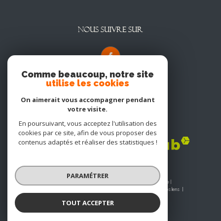
NOUS SUIVRE SUR
Comme beaucoup, notre site
utilise les cookies
On aimerait vous accompagner pendant
votre visite.
En poursuivant, vous acceptez l'utilisation des
Adhérents
cookies par ce site, afin de vous proposer des
contenus adaptés et réaliser des statistiques !
PARAMÉTRER
© 2026 | Tous droits réservés | Traduction powered by Google |
Nos honoraires
Plan du site
Mentions légales
Admin
Nos liens
Politique RGPD
Cookies
TOUT ACCEPTER