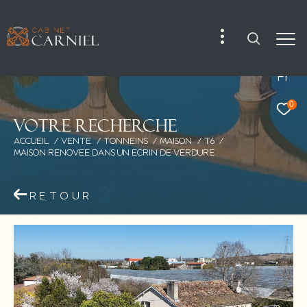
Fr
0
V
o
t
r
e
r
e
c
h
e
r
c
h
e
ACCUEIL
VENTE
TONNEINS
MAISON
T6
MAISON RENOVEE DANS UN ECRIN DE VERDURE
RETOUR