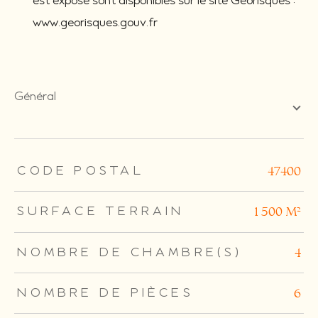
est exposé sont disponibles sur le site Géorisques :
www.georisques.gouv.fr
général
TRAD_ZEPHYR_Caracteristique
TRAD_ZEPHYR_Valeurs
CODE POSTAL
47400
SURFACE TERRAIN
1 500 m²
NOMBRE DE CHAMBRE(S)
4
NOMBRE DE PIÈCES
6