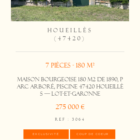
HOUEILLÈS
(47420)
7 pièces - 180 m²
Maison bourgeoise 180 m2 de 1890, p
arc arboré, piscine 47420 Houeillè
s — Lot-et-Garonne
275 000 €
REF : 3064
EXCLUSIVITÉ
COUP DE COEUR