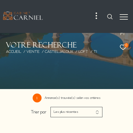
Fr
V
o
t
r
e
r
e
c
h
e
r
c
h
e
0
ACCUEIL
VENTE
CASTELJALOUX
LOFT
T1
Annonce(s) trouvée(s) selon vos critères
1
Trier par
Les plus récentes