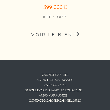
399 000 €
REF : 3087
VOIR LE BIEN
Cabinet CARNIEL
Agence De Marmande
05 53 64 23 23
30 Boulevard Raymond Fourcade
47200
Marmande
contact@cabinet-carniel.immo