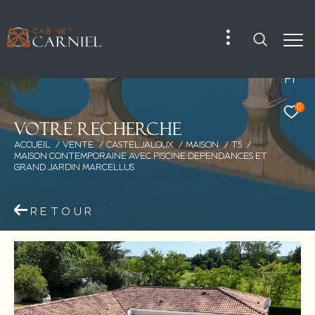
Fr
0
V
o
t
r
e
r
e
c
h
e
r
c
h
e
ACCUEIL
VENTE
CASTELJALOUX
MAISON
T5
MAISON CONTEMPORAINE AVEC PISCINE DEPENDANCES ET
GRAND JARDIN MARCELLUS
RETOUR