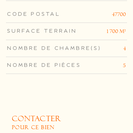
TRAD_ZEPHYR_Caracteristique
TRAD_ZEPHYR_Valeurs
CODE POSTAL
47700
SURFACE TERRAIN
1 700 m²
NOMBRE DE CHAMBRE(S)
4
NOMBRE DE PIÈCES
5
CONTACTER
POUR CE BIEN