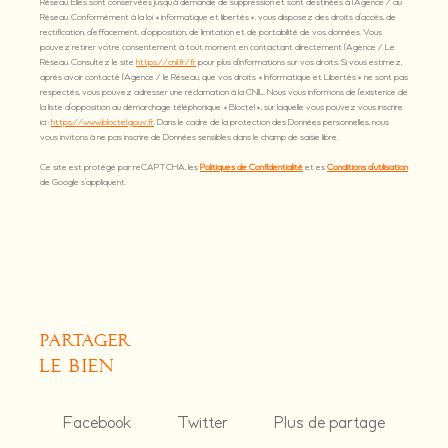
Réseau. Elles sont conservées jusqu'à demande de suppression et sont destinées à l'Agence / au
Réseau. Conformément à la loi « informatique et libertés », vous disposez des droits d’accès, de
rectification, d’effacement, d’opposition, de limitation et de portabilité de vos données. Vous
pouvez retirer votre consentement à tout moment en contactant directement l’Agence / Le
Réseau. Consultez le site
https://cnil.fr/fr
pour plus d’informations sur vos droits. Si vous estimez,
après avoir contacté l'Agence / le Réseau, que vos droits « Informatique et Libertés » ne sont pas
respectés, vous pouvez adresser une réclamation à la CNIL. Nous vous informons de l’existence de
la liste d'opposition au démarchage téléphonique « Bloctel », sur laquelle vous pouvez vous inscrire
ici :
https://www.bloctel.gouv.fr
. Dans le cadre de la protection des Données personnelles, nous
vous invitons à ne pas inscrire de Données sensibles dans le champ de saisie libre.
Ce site est protégé par reCAPTCHA, les
Politiques de Confidentialité
et es
Conditions d'utilisation
de Google s'appliquent.
partager
le bien
Facebook
Twitter
Plus de partage