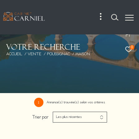
Fr
V
o
t
r
e
r
e
c
h
e
r
c
h
e
0
ACCUEIL
VENTE
POUSSIGNAC
MAISON
Annonce(s) trouvée(s) selon vos critères
1
Trier par
Les plus récentes