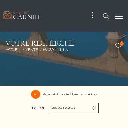
Fr
V
o
t
r
e
r
e
c
h
e
r
c
h
e
0
ACCUEIL
VENTE
MAISON VILLA
Annonce(s) trouvée(s) selon vos critères
67
Trier par
Les plus récentes