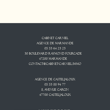
Cabinet CARNIEL
Agence De Marmande
05 53 64 23 23
30 Boulevard Raymond Fourcade
47200
Marmande
contact@cabinet-carniel.immo
Agence De Casteljaloux
05 53 88 94 77
8, Avenue CARCIN
47700
CASTELJALOUX