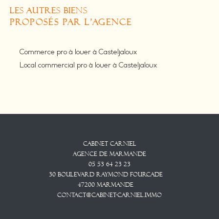
LES AUTRES BIENS
PROPOSÉS PAR L'AGENCE
Commerce pro à louer à Casteljaloux
Local commercial pro à louer à Casteljaloux
Cabinet CARNIEL
Agence De Marmande
05 53 64 23 23
30 Boulevard Raymond Fourcade
47200
Marmande
contact@cabinet-carniel.immo