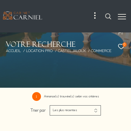
Fr
V
o
t
r
e
r
e
c
h
e
r
c
h
e
0
ACCUEIL
LOCATION PRO
CASTELJALOUX
COMMERCE
Annonce(s) trouvée(s) selon vos critères
1
Trier par
Les plus récentes