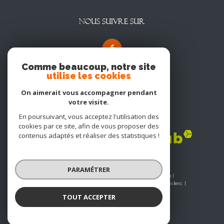
NOUS SUIVRE SUR
Comme beaucoup, notre site
utilise les cookies
On aimerait vous accompagner pendant
votre visite.
En poursuivant, vous acceptez l'utilisation des
Adhérents
cookies par ce site, afin de vous proposer des
contenus adaptés et réaliser des statistiques !
PARAMÉTRER
© 2026 | Tous droits réservés | Traduction powered by Google |
Nos honoraires
Plan du site
Mentions légales
Admin
Nos liens
Politique RGPD
Cookies
TOUT ACCEPTER