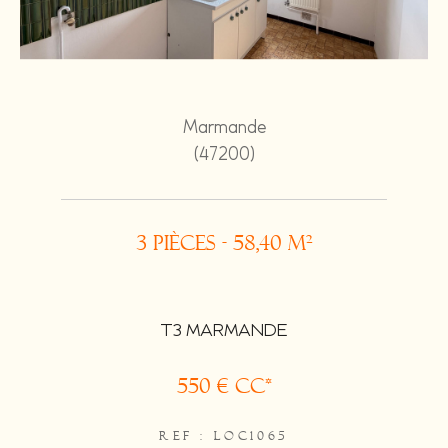
Marmande
(47200)
3 pièces - 58,40 m²
T3 MARMANDE
550 €
CC*
REF : LOC1065