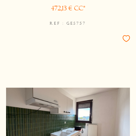
472,13 €
CC*
REF : GES757