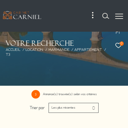
Fr
V
o
t
r
e
r
e
c
h
e
r
c
h
e
0
ACCUEIL
LOCATION
MARMANDE
APPARTEMENT
T3
Annonce(s) trouvée(s) selon vos critères
5
Trier par
Les plus récentes