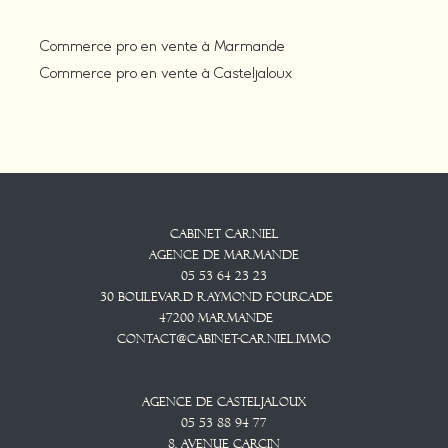
Commerce pro en vente à Marmande
Commerce pro en vente à Casteljaloux
Cabinet CARNIEL
Agence De Marmande
05 53 64 23 23
30 Boulevard Raymond Fourcade
47200
Marmande
contact@cabinet-carniel.immo
Agence De Casteljaloux
05 53 88 94 77
8, Avenue CARCIN