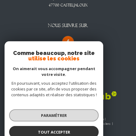
47700
CASTELJALOUX
NOUS SUIVRE SUR
Comme beaucoup, notre site
utilise les cookies
On aimerait vous accompagner pendant
votre visite.
En poursuivant, vous acceptez l'utilisation des
Adhérents
cookies par ce site, afin de vous proposer des
contenus adaptés et réaliser des statistiques !
PARAMÉTRER
© 2026 | Tous droits réservés | Traduction powered by Google |
Nos honoraires
Plan du site
Mentions légales
Admin
Nos liens
Politique RGPD
Cookies
TOUT ACCEPTER