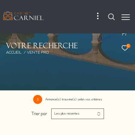
Fr
V
o
t
r
e
r
e
c
h
e
r
c
h
e
0
ACCUEIL
VENTE PRO
Annonce(s) trouvée(s) selon vos critères
3
Trier par
Les plus récentes