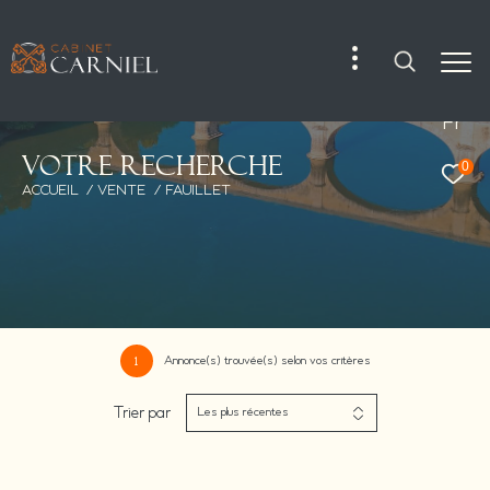
Fr
V
o
t
r
e
r
e
c
h
e
r
c
h
e
0
ACCUEIL
VENTE
FAUILLET
Annonce(s) trouvée(s) selon vos critères
1
Trier par
Les plus récentes