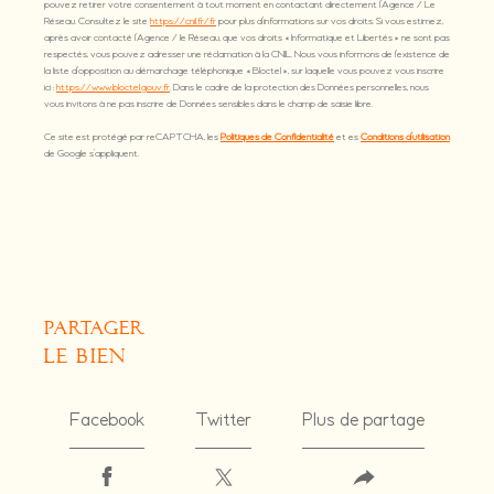
pouvez retirer votre consentement à tout moment en contactant directement l’Agence / Le
Réseau. Consultez le site
https://cnil.fr/fr
pour plus d’informations sur vos droits. Si vous estimez,
après avoir contacté l'Agence / le Réseau, que vos droits « Informatique et Libertés » ne sont pas
respectés, vous pouvez adresser une réclamation à la CNIL. Nous vous informons de l’existence de
la liste d'opposition au démarchage téléphonique « Bloctel », sur laquelle vous pouvez vous inscrire
ici :
https://www.bloctel.gouv.fr
. Dans le cadre de la protection des Données personnelles, nous
vous invitons à ne pas inscrire de Données sensibles dans le champ de saisie libre.
Ce site est protégé par reCAPTCHA, les
Politiques de Confidentialité
et es
Conditions d'utilisation
de Google s'appliquent.
partager
le bien
Facebook
Twitter
Plus de partage