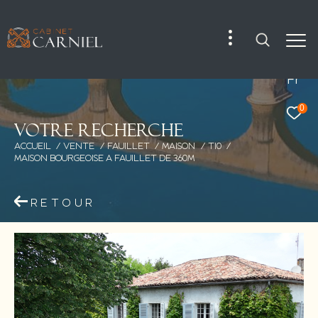
Fr
0
V
o
t
r
e
r
e
c
h
e
r
c
h
e
ACCUEIL
VENTE
FAUILLET
MAISON
T10
MAISON BOURGEOISE A FAUILLET DE 360M
RETOUR