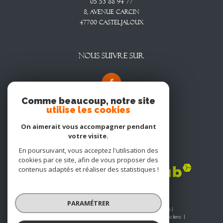
05 53 88 94 77
8, Avenue CARCIN
47700
CASTELJALOUX
NOUS SUIVRE SUR
Comme beaucoup, notre site
utilise les cookies
On aimerait vous accompagner pendant
votre visite.
En poursuivant, vous acceptez l'utilisation des
Adhérents
cookies par ce site, afin de vous proposer des
contenus adaptés et réaliser des statistiques !
PARAMÉTRER
© 2026 | Tous droits réservés | Traduction powered by Google |
Nos honoraires
Plan du site
Mentions légales
Admin
Nos liens