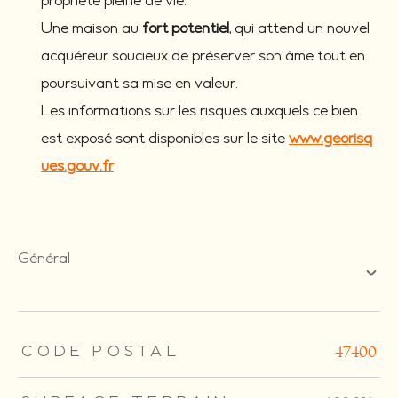
propriété pleine de vie.
Une maison au
fort potentiel
, qui attend un nouvel
acquéreur soucieux de préserver son âme tout en
poursuivant sa mise en valeur.
Les informations sur les risques auxquels ce bien
est exposé sont disponibles sur le site
www.georisq
ues.gouv.fr
.
général
TRAD_ZEPHYR_Caracteristique
TRAD_ZEPHYR_Valeurs
CODE POSTAL
47400