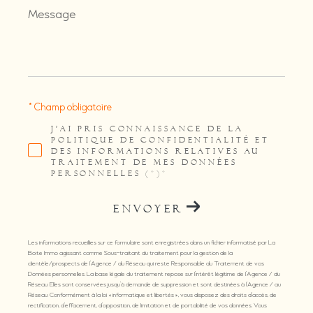
Message
*
* Champ obligatoire
J'AI PRIS CONNAISSANCE DE LA
POLITIQUE DE CONFIDENTIALITÉ ET
DES INFORMATIONS RELATIVES AU
TRAITEMENT DE MES DONNÉES
PERSONNELLES (*)*
ENVOYER
Les informations recueillies sur ce formulaire sont enregistrées dans un fichier informatisé par La
Boite Immo agissant comme Sous-traitant du traitement pour la gestion de la
clientèle/prospects de l'Agence / du Réseau qui reste Responsable du Traitement de vos
Données personnelles. La base légale du traitement repose sur l'intérêt légitime de l'Agence / du
Réseau. Elles sont conservées jusqu'à demande de suppression et sont destinées à l'Agence / au
Réseau. Conformément à la loi « informatique et libertés », vous disposez des droits d’accès, de
rectification, d’effacement, d’opposition, de limitation et de portabilité de vos données. Vous