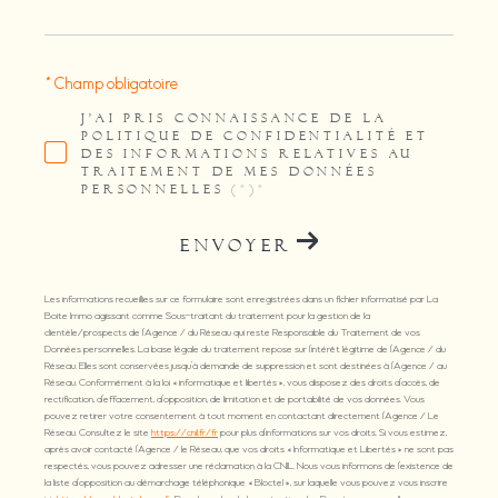
* Champ obligatoire
J'AI PRIS CONNAISSANCE DE LA
POLITIQUE DE CONFIDENTIALITÉ ET
DES INFORMATIONS RELATIVES AU
TRAITEMENT DE MES DONNÉES
PERSONNELLES (*)*
ENVOYER
Les informations recueillies sur ce formulaire sont enregistrées dans un fichier informatisé par La
Boite Immo agissant comme Sous-traitant du traitement pour la gestion de la
clientèle/prospects de l'Agence / du Réseau qui reste Responsable du Traitement de vos
Données personnelles. La base légale du traitement repose sur l'intérêt légitime de l'Agence / du
Réseau. Elles sont conservées jusqu'à demande de suppression et sont destinées à l'Agence / au
Réseau. Conformément à la loi « informatique et libertés », vous disposez des droits d’accès, de
rectification, d’effacement, d’opposition, de limitation et de portabilité de vos données. Vous
pouvez retirer votre consentement à tout moment en contactant directement l’Agence / Le
Réseau. Consultez le site
https://cnil.fr/fr
pour plus d’informations sur vos droits. Si vous estimez,
après avoir contacté l'Agence / le Réseau, que vos droits « Informatique et Libertés » ne sont pas
respectés, vous pouvez adresser une réclamation à la CNIL. Nous vous informons de l’existence de
la liste d'opposition au démarchage téléphonique « Bloctel », sur laquelle vous pouvez vous inscrire