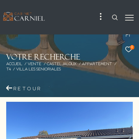
Fr
0
V
o
t
r
e
r
e
c
h
e
r
c
h
e
ACCUEIL
VENTE
CASTELJALOUX
APPARTEMENT
T4
VILLA LES SENIORIALES
RETOUR