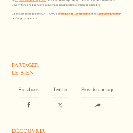
ici :
https://www.bloctel.gouv.fr
. Dans le cadre de la protection des Données personnelles, nous
vous invitons à ne pas inscrire de Données sensibles dans le champ de saisie libre.
Ce site est protégé par reCAPTCHA, les
Politiques de Confidentialité
et es
Conditions d'utilisation
de Google s'appliquent.
partager
le bien
Facebook
Twitter
Plus de partage
découvrir