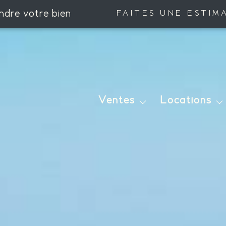
ndre votre bien
FAITES UNE ESTIM
Maisons
Maisons
Appartements
Appartements
Ventes
Locations
Terrains
Autres
Autres
Immobilier Professio