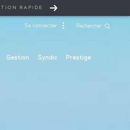
ATION RAPIDE
se connecter
rechercher
Gestion
Syndic
Prestige
nnel