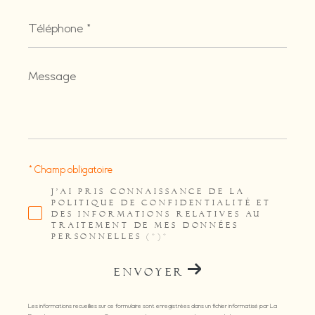
Téléphone
*
Message
*
* Champ obligatoire
J'AI PRIS CONNAISSANCE DE LA
POLITIQUE DE CONFIDENTIALITÉ ET
DES INFORMATIONS RELATIVES AU
TRAITEMENT DE MES DONNÉES
PERSONNELLES (*)*
ENVOYER
Les informations recueillies sur ce formulaire sont enregistrées dans un fichier informatisé par La