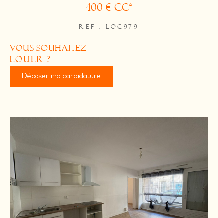
400 €
CC*
REF : LOC979
vous souhaitez
louer ?
Déposer ma candidature