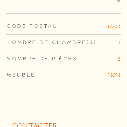
TRAD_ZEPHYR_Caracteristique
TRAD_ZEPHYR_Valeurs
CODE POSTAL
47200
NOMBRE DE CHAMBRE(S)
1
NOMBRE DE PIÈCES
2
MEUBLÉ
NON
CONTACTER