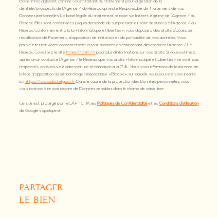
Boite Immo agissant comme Sous-traitant du traitement pour la gestion de la
clientèle/prospects de l'Agence / du Réseau qui reste Responsable du Traitement de vos
Données personnelles. La base légale du traitement repose sur l'intérêt légitime de l'Agence / du
Réseau. Elles sont conservées jusqu'à demande de suppression et sont destinées à l'Agence / au
Réseau. Conformément à la loi « informatique et libertés », vous disposez des droits d’accès, de
rectification, d’effacement, d’opposition, de limitation et de portabilité de vos données. Vous
pouvez retirer votre consentement à tout moment en contactant directement l’Agence / Le
Réseau. Consultez le site
https://cnil.fr/fr
pour plus d’informations sur vos droits. Si vous estimez,
après avoir contacté l'Agence / le Réseau, que vos droits « Informatique et Libertés » ne sont pas
respectés, vous pouvez adresser une réclamation à la CNIL. Nous vous informons de l’existence de
la liste d'opposition au démarchage téléphonique « Bloctel », sur laquelle vous pouvez vous inscrire
ici :
https://www.bloctel.gouv.fr
. Dans le cadre de la protection des Données personnelles, nous
vous invitons à ne pas inscrire de Données sensibles dans le champ de saisie libre.
Ce site est protégé par reCAPTCHA, les
Politiques de Confidentialité
et es
Conditions d'utilisation
de Google s'appliquent.
partager
le bien