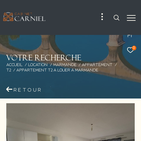
Fr
0
V
o
t
r
e
r
e
c
h
e
r
c
h
e
ACCUEIL
LOCATION
MARMANDE
APPARTEMENT
T2
APPARTEMENT T2 A LOUER A MARMANDE
RETOUR