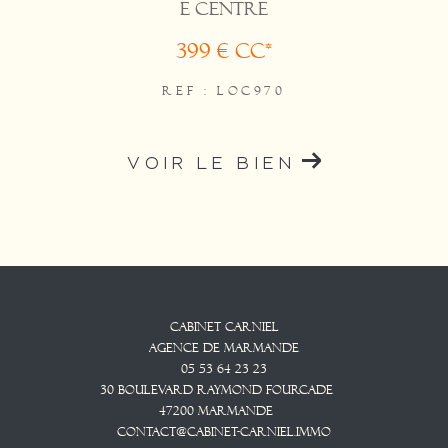
E CENTRE
399 €
CC*
REF : LOC970
VOIR LE BIEN
Cabinet CARNIEL
Agence De Marmande
05 53 64 23 23
30 Boulevard Raymond Fourcade
47200
Marmande
contact@cabinet-carniel.immo