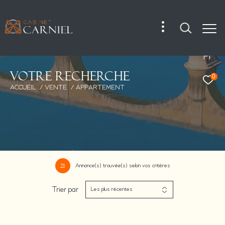
Fr
V
o
t
r
e
r
e
c
h
e
r
c
h
e
0
ACCUEIL
VENTE
APPARTEMENT
Annonce(s) trouvée(s) selon vos critères
21
Trier par
Les plus récentes