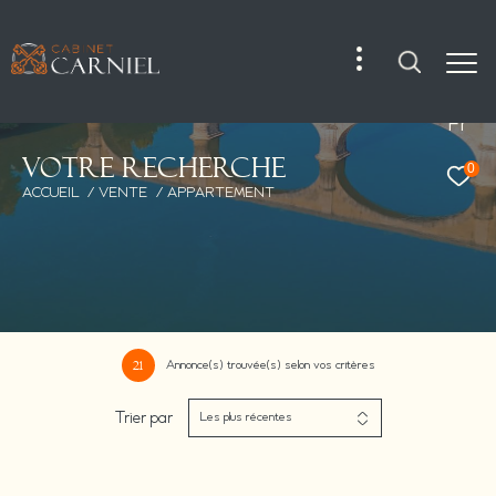
Fr
V
o
t
r
e
r
e
c
h
e
r
c
h
e
0
ACCUEIL
VENTE
APPARTEMENT
Annonce(s) trouvée(s) selon vos critères
21
Trier par
Les plus récentes